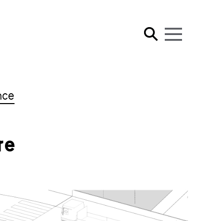
nce
re