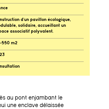
ance
nstruction d'un pavillon écologique,
dulable, solidaire, accueillant un
pace associatif polyvalent.
-550 m2
23
nsultation
ccès au pont enjambant le
’hui une enclave délaissée