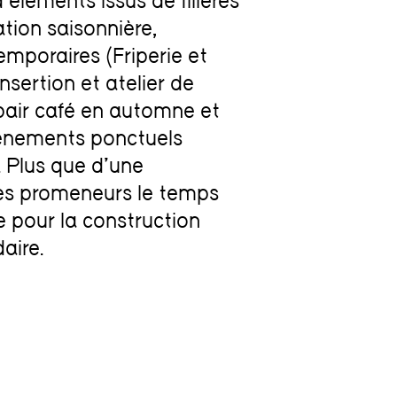
éléments issus de filières
ion saisonnière,
mporaires (Friperie et
insertion et atelier de
epair café en automne et
vénements ponctuels
. Plus que d’une
 les promeneurs le temps
e pour la construction
aire.