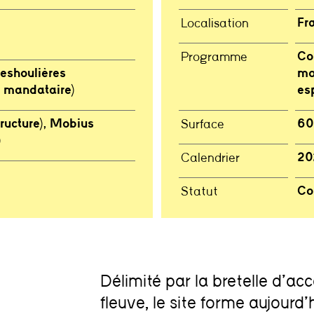
Fr
Localisation
Co
Programme
eshoulières
mo
e mandataire)
es
tructure), Mobius
60
Surface
)
20
Calendrier
Co
Statut
Délimité par la bretelle d’a
fleuve, le site forme aujourd