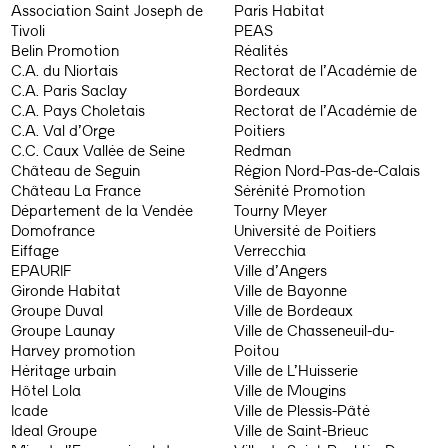
Association Saint Joseph de
Paris Habitat
Tivoli
PEAS
Belin Promotion
Réalités
C.A. du Niortais
Rectorat de l’Académie de
C.A. Paris Saclay
Bordeaux
C.A. Pays Choletais
Rectorat de l’Académie de
C.A. Val d’Orge
Poitiers
C.C. Caux Vallée de Seine
Redman
Château de Seguin
Région Nord-Pas-de-Calais
Château La France
Sérénité Promotion
Département de la Vendée
Tourny Meyer
Domofrance
Université de Poitiers
Eiffage
Verrecchia
EPAURIF
Ville d’Angers
Gironde Habitat
Ville de Bayonne
Groupe Duval
Ville de Bordeaux
Groupe Launay
Ville de Chasseneuil-du-
Harvey promotion
Poitou
Héritage urbain
Ville de L’Huisserie
Hôtel Lola
Ville de Mougins
Icade
Ville de Plessis-Pâté
Ideal Groupe
Ville de Saint-Brieuc