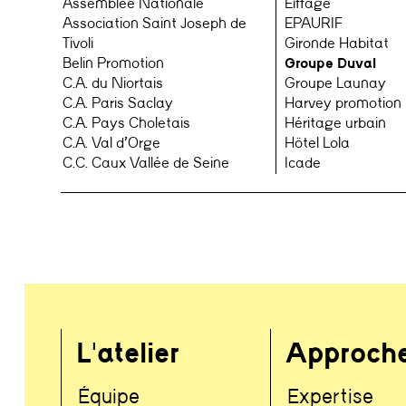
Assemblée Nationale
Eiffage
Association Saint Joseph de
EPAURIF
Tivoli
Gironde Habitat
Belin Promotion
Groupe Duval
C.A. du Niortais
Groupe Launay
C.A. Paris Saclay
Harvey promotion
C.A. Pays Choletais
Héritage urbain
C.A. Val d’Orge
Hôtel Lola
C.C. Caux Vallée de Seine
Icade
L'atelier
Approch
Équipe
Expertise