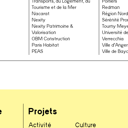
Transports, du Logement, du
Poitiers
Tourisme et de la Mer
Redman
Nacarat
Région Nord
Nexity
Sérénité Pr
Nexity Patrimoine &
Tourny Mey
Valorisation
Université de
OBM Construction
Verrecchia
Paris Habitat
Ville d’Anger
PEAS
Ville de Bay
e
Projets
Activité
Culture