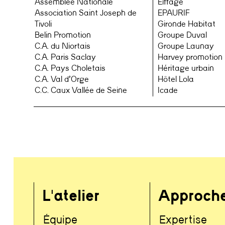
Assemblée Nationale
Eiffage
Association Saint Joseph de
EPAURIF
Tivoli
Gironde Habitat
Belin Promotion
Groupe Duval
C.A. du Niortais
Groupe Launay
C.A. Paris Saclay
Harvey promotion
C.A. Pays Choletais
Héritage urbain
C.A. Val d’Orge
Hôtel Lola
C.C. Caux Vallée de Seine
Icade
L'atelier
Approch
Équipe
Expertise