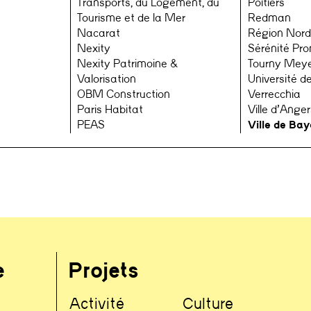
Transports, du Logement, du
Poitiers
Tourisme et de la Mer
Redman
Nacarat
Région Nord
Nexity
Sérénité Pr
Nexity Patrimoine &
Tourny Mey
Valorisation
Université de
OBM Construction
Verrecchia
Paris Habitat
Ville d’Anger
PEAS
Ville de Ba
e
Projets
Activité
Culture