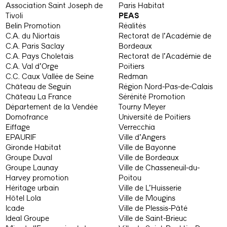
Association Saint Joseph de
Paris Habitat
Tivoli
PEAS
Belin Promotion
Réalités
C.A. du Niortais
Rectorat de l’Académie de
C.A. Paris Saclay
Bordeaux
C.A. Pays Choletais
Rectorat de l’Académie de
C.A. Val d’Orge
Poitiers
C.C. Caux Vallée de Seine
Redman
Château de Seguin
Région Nord-Pas-de-Calais
Château La France
Sérénité Promotion
Département de la Vendée
Tourny Meyer
Domofrance
Université de Poitiers
Eiffage
Verrecchia
EPAURIF
Ville d’Angers
Gironde Habitat
Ville de Bayonne
Groupe Duval
Ville de Bordeaux
Groupe Launay
Ville de Chasseneuil-du-
Harvey promotion
Poitou
Héritage urbain
Ville de L’Huisserie
Hôtel Lola
Ville de Mougins
Icade
Ville de Plessis-Pâté
Ideal Groupe
Ville de Saint-Brieuc