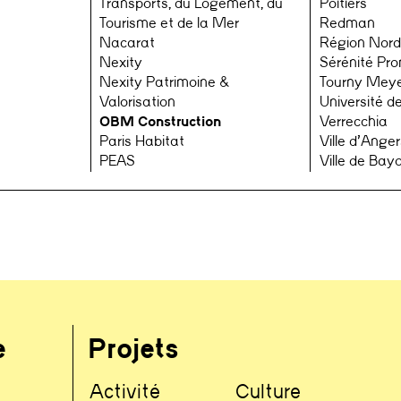
Transports, du Logement, du
Poitiers
Tourisme et de la Mer
Redman
Nacarat
Région Nord
Nexity
Sérénité Pr
Nexity Patrimoine &
Tourny Mey
Valorisation
Université de
OBM Construction
Verrecchia
Paris Habitat
Ville d’Anger
PEAS
Ville de Bay
e
Projets
Activité
Culture