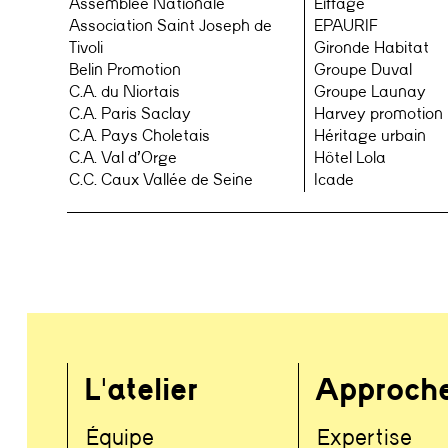
Assemblée Nationale
Eiffage
Association Saint Joseph de
EPAURIF
Tivoli
Gironde Habitat
Belin Promotion
Groupe Duval
C.A. du Niortais
Groupe Launay
C.A. Paris Saclay
Harvey promotion
C.A. Pays Choletais
Héritage urbain
C.A. Val d’Orge
Hôtel Lola
C.C. Caux Vallée de Seine
Icade
L'atelier
Approch
Équipe
Expertise