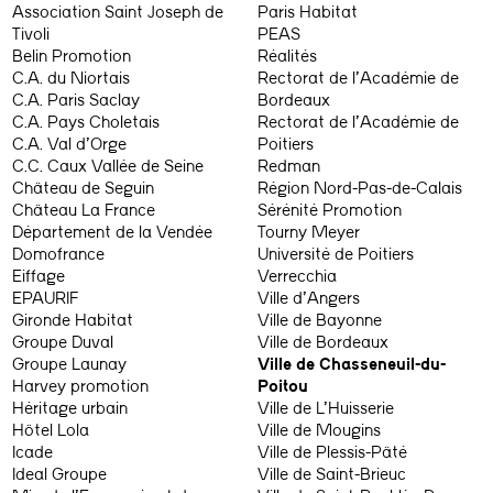
Association Saint Joseph de
Paris Habitat
Tivoli
PEAS
Belin Promotion
Réalités
C.A. du Niortais
Rectorat de l’Académie de
C.A. Paris Saclay
Bordeaux
C.A. Pays Choletais
Rectorat de l’Académie de
C.A. Val d’Orge
Poitiers
C.C. Caux Vallée de Seine
Redman
Château de Seguin
Région Nord-Pas-de-Calais
Château La France
Sérénité Promotion
Département de la Vendée
Tourny Meyer
Domofrance
Université de Poitiers
Eiffage
Verrecchia
EPAURIF
Ville d’Angers
Gironde Habitat
Ville de Bayonne
Groupe Duval
Ville de Bordeaux
Groupe Launay
Ville de Chasseneuil-du-
Harvey promotion
Poitou
Héritage urbain
Ville de L’Huisserie
Hôtel Lola
Ville de Mougins
Icade
Ville de Plessis-Pâté
Ideal Groupe
Ville de Saint-Brieuc