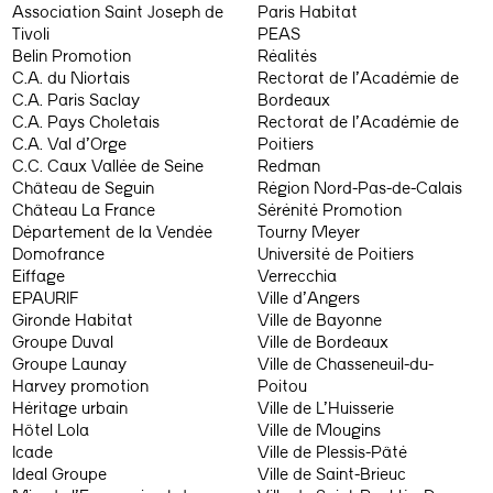
Association Saint Joseph de
Paris Habitat
Tivoli
PEAS
Belin Promotion
Réalités
C.A. du Niortais
Rectorat de l’Académie de
C.A. Paris Saclay
Bordeaux
C.A. Pays Choletais
Rectorat de l’Académie de
C.A. Val d’Orge
Poitiers
C.C. Caux Vallée de Seine
Redman
Château de Seguin
Région Nord-Pas-de-Calais
Château La France
Sérénité Promotion
Département de la Vendée
Tourny Meyer
Domofrance
Université de Poitiers
Eiffage
Verrecchia
EPAURIF
Ville d’Angers
Gironde Habitat
Ville de Bayonne
Groupe Duval
Ville de Bordeaux
Groupe Launay
Ville de Chasseneuil-du-
Harvey promotion
Poitou
Héritage urbain
Ville de L’Huisserie
Hôtel Lola
Ville de Mougins
Icade
Ville de Plessis-Pâté
Ideal Groupe
Ville de Saint-Brieuc