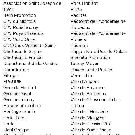
Association Saint Joseph de
Paris Habitat
Tivoli
PEAS
Belin Promotion
Réalités
C.A. du Niortais
Rectorat de l’Académie de
C.A. Paris Saclay
Bordeaux
C.A. Pays Choletais
Rectorat de l’Académie de
C.A. Val d’Orge
Poitiers
C.C. Caux Vallée de Seine
Redman
Château de Seguin
Région Nord-Pas-de-Calais
Château La France
Sérénité Promotion
Département de la Vendée
Tourny Meyer
Domofrance
Université de Poitiers
Eiffage
Verrecchia
EPAURIF
Ville d’Angers
Gironde Habitat
Ville de Bayonne
Groupe Duval
Ville de Bordeaux
Groupe Launay
Ville de Chasseneuil-du-
Harvey promotion
Poitou
Héritage urbain
Ville de L’Huisserie
Hôtel Lola
Ville de Mougins
Icade
Ville de Plessis-Pâté
Ideal Groupe
Ville de Saint-Brieuc