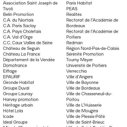
Association Saint Joseph de
Paris Habitat
Tivoli
PEAS
Belin Promotion
Réalités
C.A. du Niortais
Rectorat de l’Académie de
C.A. Paris Saclay
Bordeaux
C.A. Pays Choletais
Rectorat de l’Académie de
C.A. Val d’Orge
Poitiers
C.C. Caux Vallée de Seine
Redman
Château de Seguin
Région Nord-Pas-de-Calais
Château La France
Sérénité Promotion
Département de la Vendée
Tourny Meyer
Domofrance
Université de Poitiers
Eiffage
Verrecchia
EPAURIF
Ville d’Angers
Gironde Habitat
Ville de Bayonne
Groupe Duval
Ville de Bordeaux
Groupe Launay
Ville de Chasseneuil-du-
Harvey promotion
Poitou
Héritage urbain
Ville de L’Huisserie
Hôtel Lola
Ville de Mougins
Icade
Ville de Plessis-Pâté
Ideal Groupe
Ville de Saint-Brieuc